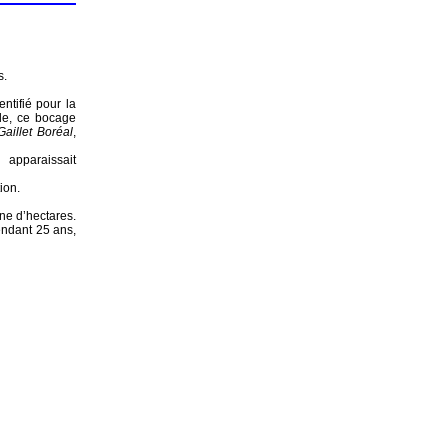
s.
entifié pour la
ole, ce bocage
Gaillet Boréal
,
 apparaissait
ion.
ne d’hectares.
endant 25 ans,