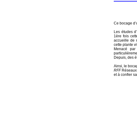
Ce bocage d’u
Les études d’
1ère fois cet
accueille de
cette plante v
Menacé par u
particulièreme
Depuis, des é
Ainsi, le boca
RFF
Réseaux f
et à confier 