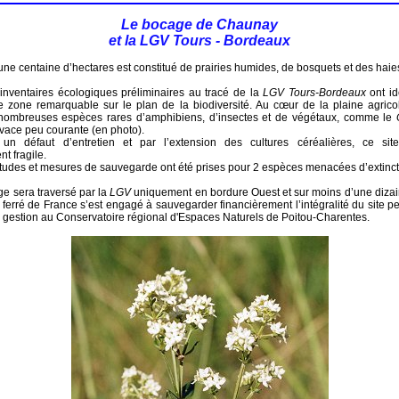
Le bocage de Chaunay
et la LGV Tours - Bordeaux
ne centaine d’hectares est constitué de prairies humides, de bosquets et des haie
inventaires écologiques préliminaires au tracé de la
LGV Tours-Bordeaux
ont id
te zone remarquable sur le plan de la biodiversité. Au cœur de la plaine agric
 nombreuses espèces rares d’amphibiens, d’insectes et de végétaux, comme le
ivace peu courante (en photo).
n défaut d’entretien et par l’extension des cultures céréalières, ce site
nt fragile.
tudes et mesures de sauvegarde ont été prises pour 2 espèces menacées d’extinct
ge sera traversé par la
LGV
uniquement en bordure Ouest et sur moins d’une dizai
erré de France s’est engagé à sauvegarder financièrement l’intégralité du site p
sa gestion au Conservatoire régional d'Espaces Naturels de Poitou-Charentes.